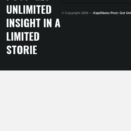
© Copyright 2026 —
KapilVastu Post: Get Unli