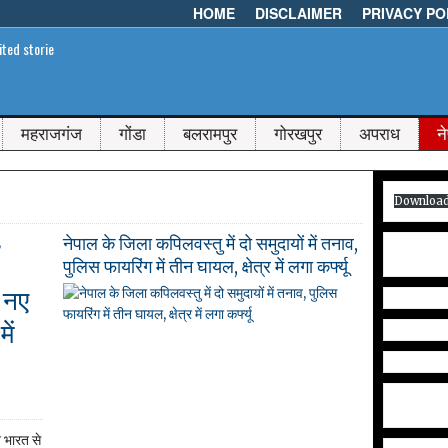
HOME
DISCLAIMER
PRIVACY PO
महराजगंज
गोंडा
बलरामपुर
गोरखपुर
अपराध
न
Downloa
नेपाल के जिला कपिलवस्तु में दो समुदायों में तनाव,
पुलिस फायरिंग में तीन घायल, क्षेत्र में लगा कर्फ्यू
े नए
पूजा
गुप्ता
ें
कपिलवस्तु/
नेपाल।
पड़ोसी
देश
नेपाल...
 भारत से