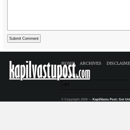
HOME
ARCHIVES
DISCLAIM
SEARCH:
© Copyright 2026 —
KapilVastu Post: Get Unli