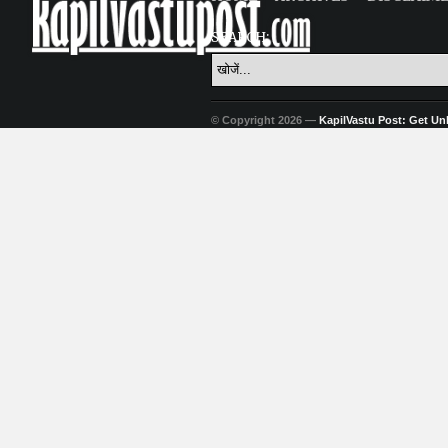
SEARCH:
© Copyright 2026 —
KapilVastu Post: Get Unli