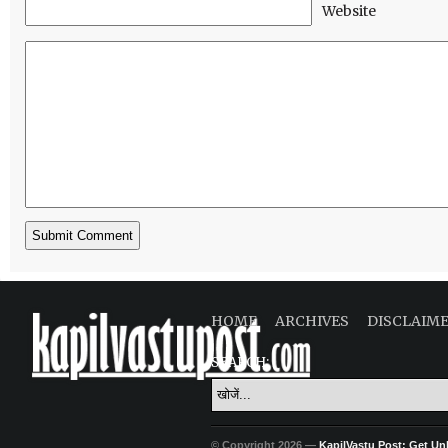
Website
HOME
ARCHIVES
DISCLAIM
SEARCH:
© Copyright 2026 —
KapilVastu Post: Get Unli