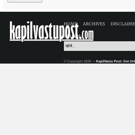
HOME
ARCHIVES
DISCLAIM
SEARCH:
© Copyright 2026 —
KapilVastu Post: Get Unli