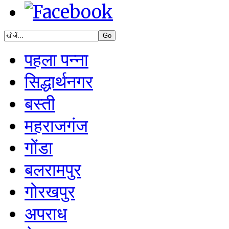
पहला पन्ना
सिद्धार्थनगर
बस्ती
महराजगंज
गोंडा
बलरामपुर
गोरखपुर
अपराध