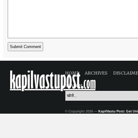
HOME
ARCHIVES
DISCLAIM
SEARCH:
© Copyright 2026 —
KapilVastu Post: Get Unli