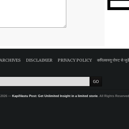
ARCHIVES
DISCLAIMER
PRIVACY POLICY
कपिलवस्तु पोस्ट से जुडे
 2026 —
KapilVastu Post: Get Unlimited Insight in a limited storie
. All Rights Reserve