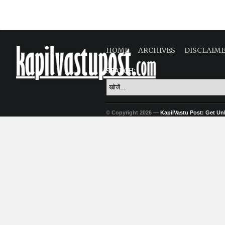
HOME
ARCHIVES
DISCLAIM
SEARCH:
© Copyright 2026 —
KapilVastu Post: Get Unli