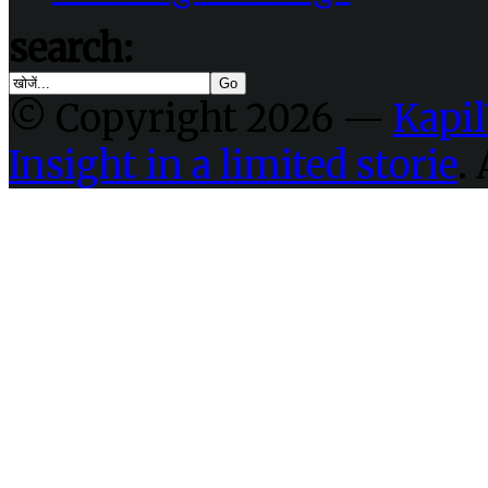
search:
© Copyright 2026 —
Kapil
Insight in a limited storie
.