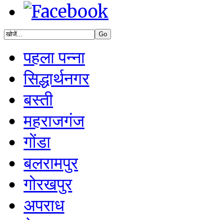
पहला पन्ना
सिद्धार्थनगर
बस्ती
महराजगंज
गोंडा
बलरामपुर
गोरखपुर
अपराध