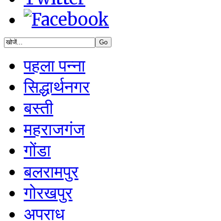
पहला पन्ना
सिद्धार्थनगर
बस्ती
महराजगंज
गोंडा
बलरामपुर
गोरखपुर
अपराध