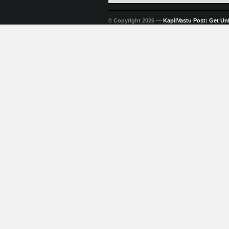
© Copyright 2026 —
KapilVastu Post: Get Unli