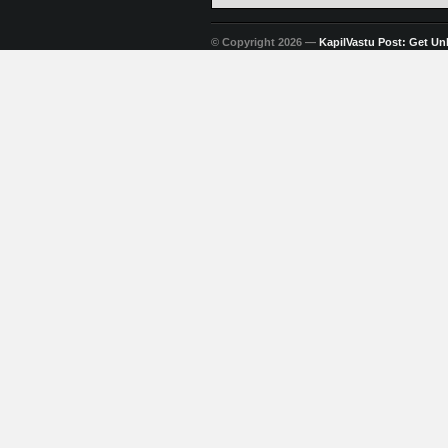
© Copyright 2026 —
KapilVastu Post: Get Unli