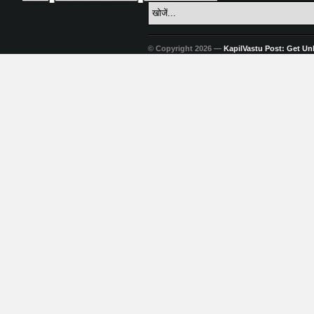
© Copyright 2026 —
KapilVastu Post: Get Unli