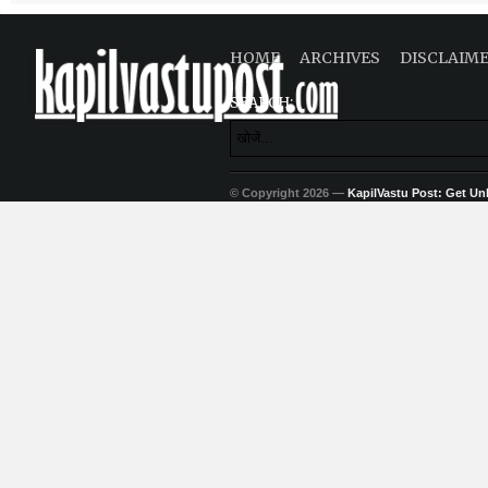
HOME
ARCHIVES
DISCLAIM
SEARCH:
© Copyright 2026 —
KapilVastu Post: Get Unli