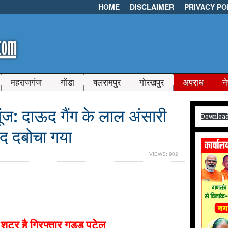
HOME
DISCLAIMER
PRIVACY PO
महराजगंज
गोंडा
बलरामपुर
गोरखपुर
अपराध
न
 गूंज: दाऊद गैंग के लाल अंसारी
Downloa
ाद दबोचा गया
VIEWS: 902
शूटर है गिरफ्तार गुड्डू पटेल