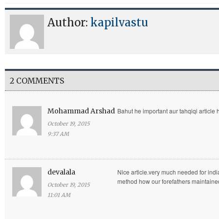
Author:
kapilvastu
2 COMMENTS
Mohammad Arshad
Bahut he important aur tahqiqi article 
October 19, 2015
9:37 AM
devalala
Nice article.very much needed for indi
method how our forefathers maintain
October 19, 2015
11:01 AM