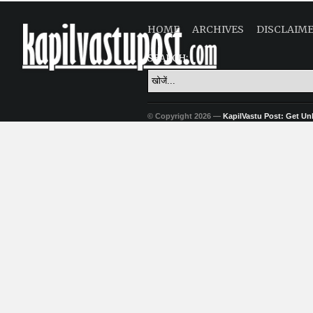
HOME
ARCHIVES
DISCLAIM
SEARCH:
© Copyright 2026 —
KapilVastu Post: Get Unli