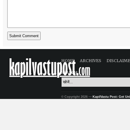
HOME
ARCHIVES
DISCLAIM
SEARCH:
© Copyright 2026 —
KapilVastu Post: Get Unli