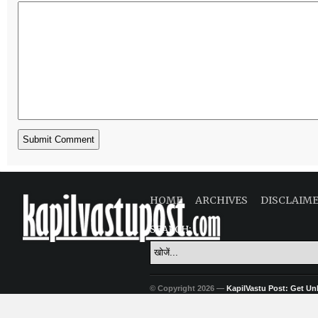
HOME
ARCHIVES
DISCLAIM
SEARCH:
© Copyright 2026 —
KapilVastu Post: Get Unli