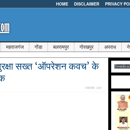
HOME
DISCLAIMER
PRIVACY PO
महराजगंज
गोंडा
बलरामपुर
गोरखपुर
अपराध
न
ुरक्षा सख्त ‘ऑपरेशन कवच’ के
Downloa
ठक
VIEWS: 119