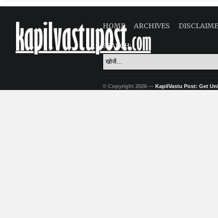
HOME
ARCHIVES
DISCLAIM
SEARCH:
© Copyright 2026 —
KapilVastu Post: Get Unli