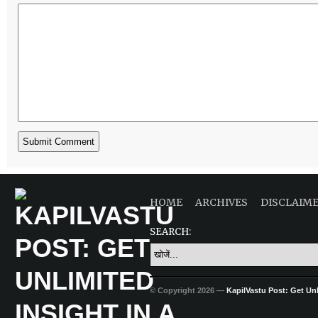
HOME
ARCHIVES
DISCLAIM
SEARCH:
© Copyright 2026 —
KapilVastu Post: Get Unli