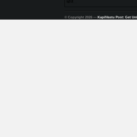
© Copyright 2026 —
KapilVastu Post: Get Unli