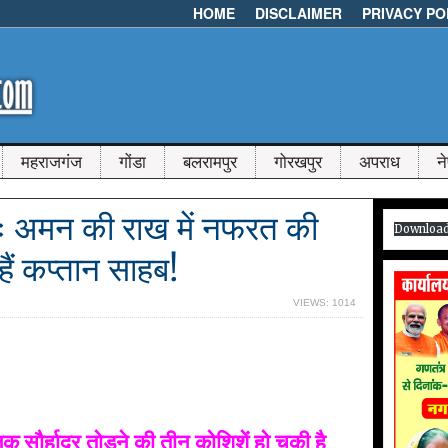
HOME
DISCLAIMER
PRIVACY PO
महराजगंज
गोंडा
बलरामपुर
गोरखपुर
अपराध
न
 अमन की राख में नफरत की
Downloa
हैं कप्तान साहबǃ
VIEWS: 1014
 सौर्हाद्र तोड़ने की तीन कोशिशें हो चुकी है