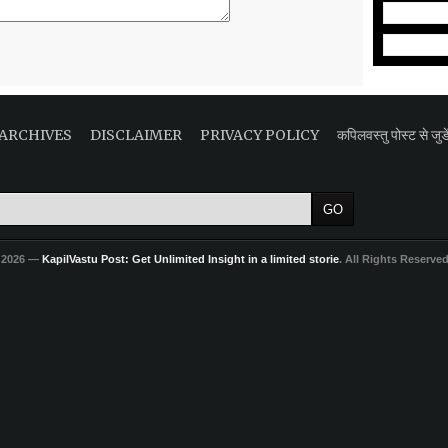
ARCHIVES
DISCLAIMER
PRIVACY POLICY
कपिलवस्तु पोस्ट से जुडे
 2026 —
KapilVastu Post: Get Unlimited Insight in a limited storie
. All Rights Reserve