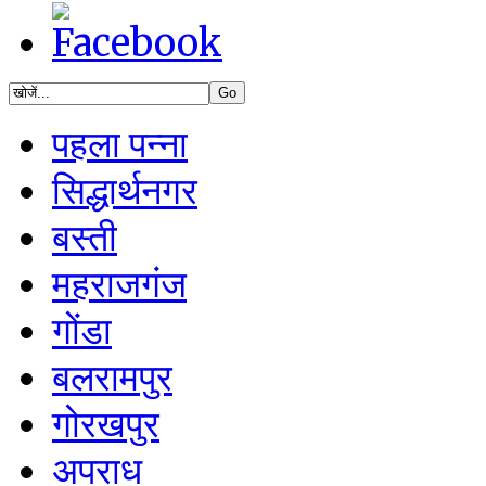
पहला पन्ना
सिद्धार्थनगर
बस्ती
महराजगंज
गोंडा
बलरामपुर
गोरखपुर
अपराध