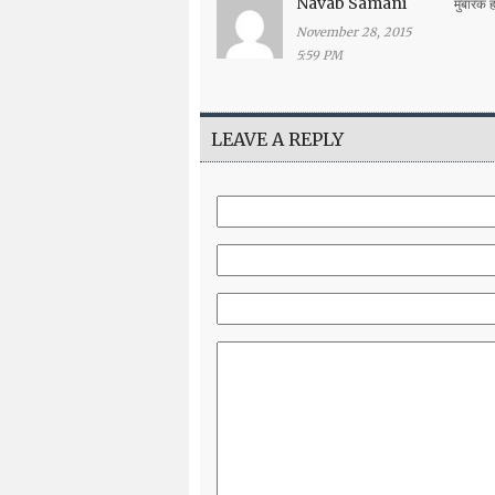
Navab Samani
मुबारक 
November 28, 2015
5:59 PM
LEAVE A REPLY