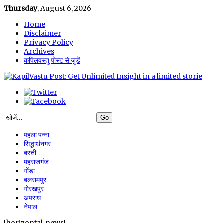
Thursday
, August 6, 2026
Home
Disclaimer
Privacy Policy
Archives
कपिलवस्तु पोस्ट से जुडें
पहला पन्ना
सिद्धार्थनगर
बस्ती
महराजगंज
गोंडा
बलरामपुर
गोरखपुर
अपराध
नेपाल
[horizontal_news]