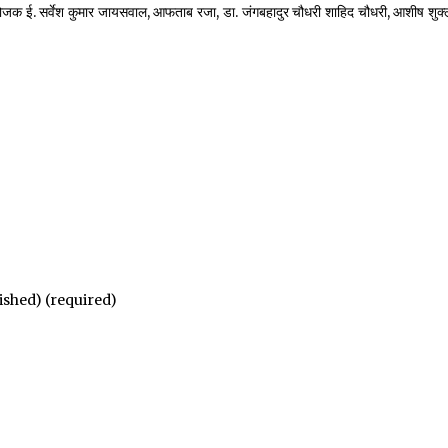
क ई. सर्वेश कुमार जायसवाल, आफताब रजा, डा. जंगबहादुर चौधरी शाहिद चौधरी, आशीष शुक्
lished) (required)