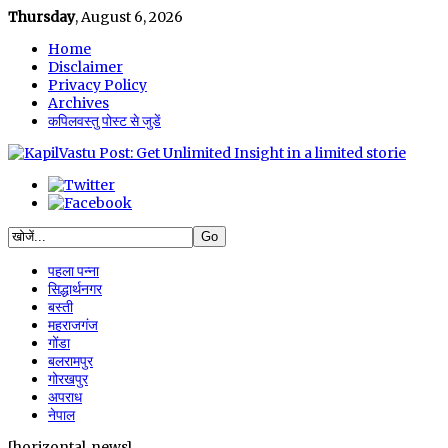
Thursday
, August 6, 2026
Home
Disclaimer
Privacy Policy
Archives
कपिलवस्तु पोस्ट से जुडें
पहला पन्ना
सिद्धार्थनगर
बस्ती
महराजगंज
गोंडा
बलरामपुर
गोरखपुर
अपराध
नेपाल
[horizontal_news]