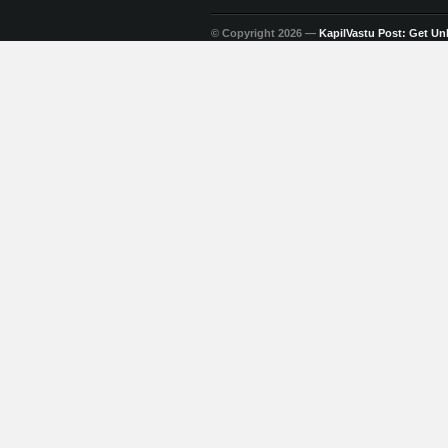
© Copyright 2026 —
KapilVastu Post: Get Unli