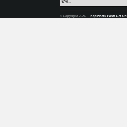
© Copyright 2026 —
KapilVastu Post: Get Unli